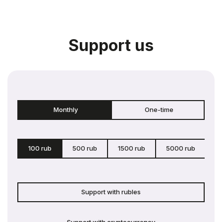
Support us
Monthly
One-time
100 rub
500 rub
1500 rub
5000 rub
c
Support with rubles
Support with cryptocurrency