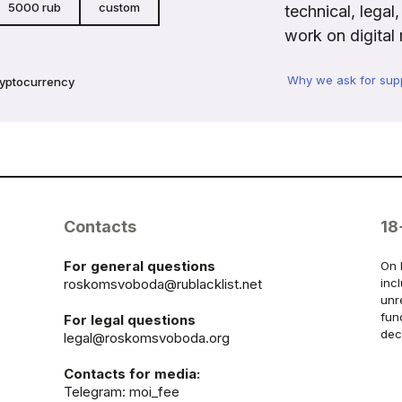
5000 rub
custom
technical, legal
work on digital 
Why we ask for sup
ryptocurrency
Contacts
18
For general questions
On 
roskomsvoboda@rublacklist.net
inc
unr
fun
For legal questions
dec
legal@roskomsvoboda.org
Contacts for media:
Telegram:
moi_fee