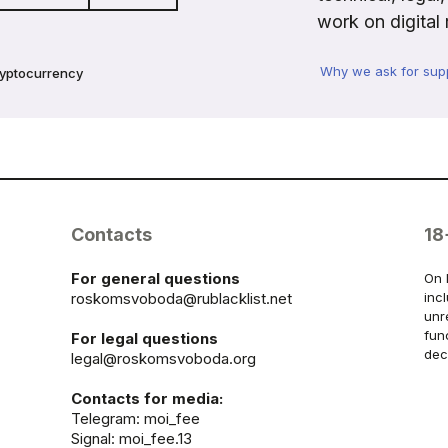
work on digital 
Why we ask for sup
ryptocurrency
Contacts
18
For general questions
On 
roskomsvoboda@rublacklist.net
inc
unr
fun
For legal questions
dec
legal@roskomsvoboda.org
Contacts for media:
Telegram:
moi_fee
Signal: moi_fee.13