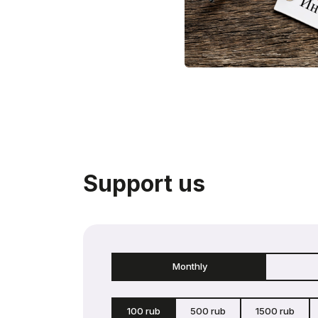
Support us
Monthly
100 rub
500 rub
1500 rub