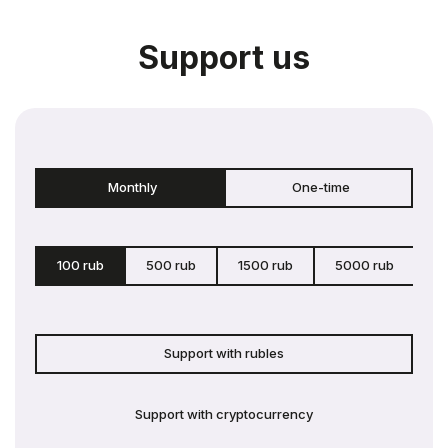
Support us
Monthly
One-time
100 rub
500 rub
1500 rub
5000 rub
c
Support with rubles
Support with cryptocurrency