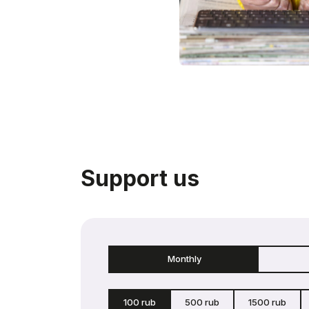
Support us
Monthly
100 rub
500 rub
1500 rub