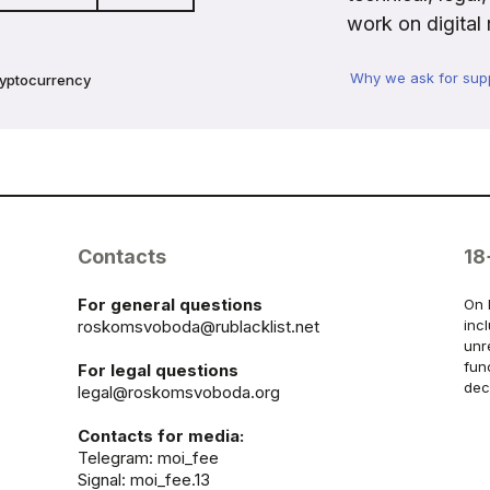
work on digital 
Why we ask for sup
ryptocurrency
Contacts
18
For general questions
On 
roskomsvoboda@rublacklist.net
inc
unr
fun
For legal questions
dec
legal@roskomsvoboda.org
Contacts for media:
Telegram:
moi_fee
Signal: moi_fee.13