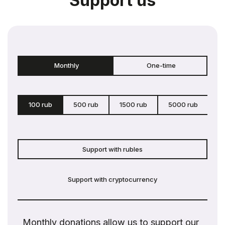
Support us
Monthly
One-time
100 rub
500 rub
1500 rub
5000 rub
c
Support with rubles
Support with cryptocurrency
Monthly donations allow us to support our