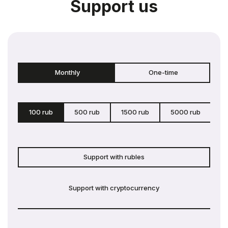
Support us
Monthly
One-time
100 rub
500 rub
1500 rub
5000 rub
c
Support with rubles
Support with cryptocurrency