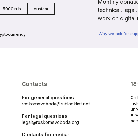
Monthly donatio
5000 rub
custom
technical, legal
work on digital 
Why we ask for sup
ryptocurrency
Contacts
18
For general questions
On 
roskomsvoboda@rublacklist.net
inc
unr
fun
For legal questions
dec
legal@roskomsvoboda.org
Contacts for media: