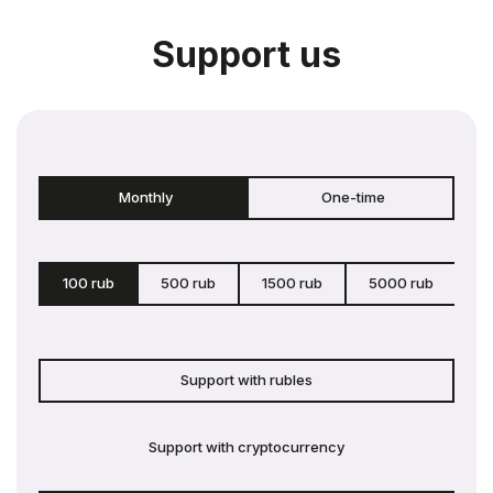
Support us
Monthly
One-time
100 rub
500 rub
1500 rub
5000 rub
c
Support with rubles
Support with cryptocurrency