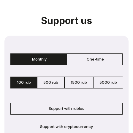
Support us
Monthly
One-time
100 rub
500 rub
1500 rub
5000 rub
c
Support with rubles
Support with cryptocurrency