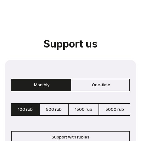
Support us
Monthly
One-time
100 rub
500 rub
1500 rub
5000 rub
c
Support with rubles