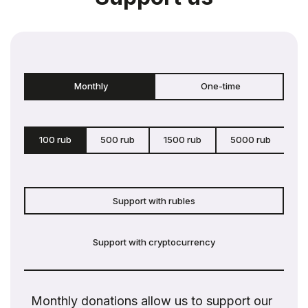
Monthly
One-time
100 rub
500 rub
1500 rub
5000 rub
c
Support with rubles
Support with cryptocurrency
Monthly donations allow us to support our