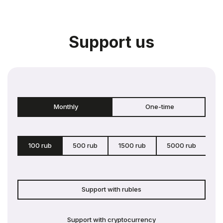
Support us
Monthly
One-time
100 rub
500 rub
1500 rub
5000 rub
c
Support with rubles
Support with cryptocurrency