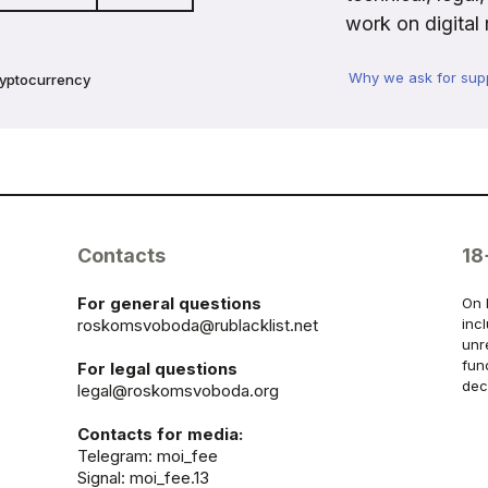
work on digital 
Why we ask for sup
ryptocurrency
Contacts
18
For general questions
On 
roskomsvoboda@rublacklist.net
inc
unr
fun
For legal questions
dec
legal@roskomsvoboda.org
Contacts for media:
Telegram:
moi_fee
Signal: moi_fee.13