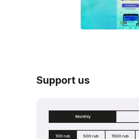
Support us
Monthly
100 rub
500 rub
1500 rub