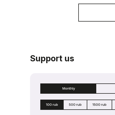
Support us
Monthly
100 rub
500 rub
1500 rub