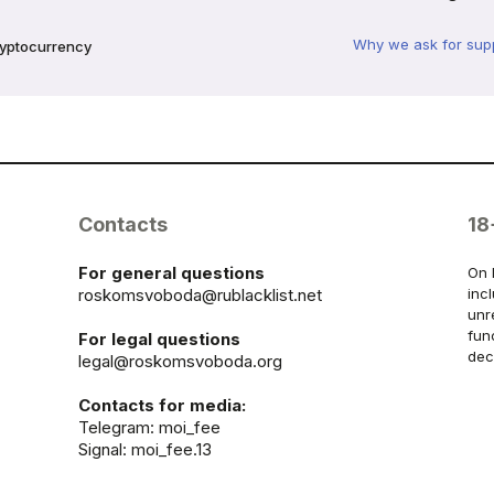
Why we ask for sup
ryptocurrency
Contacts
18
For general questions
On 
roskomsvoboda@rublacklist.net
inc
unr
fun
For legal questions
dec
legal@roskomsvoboda.org
Contacts for media:
Telegram:
moi_fee
Signal: moi_fee.13