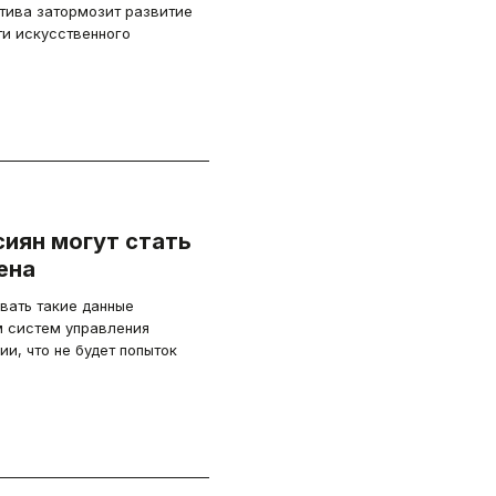
атива затормозит развитие
ти искусственного
иян могут стать
ена
вать такие данные
м систем управления
и, что не будет попыток