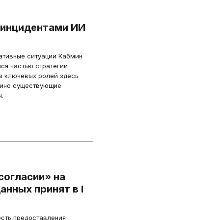
с инцидентами ИИ
ативные ситуации Кабмин
̆ся частью стратегии
з ключевых ролей здесь
дино существующие
.
согласии» на
нных принят в I
сть предоставления