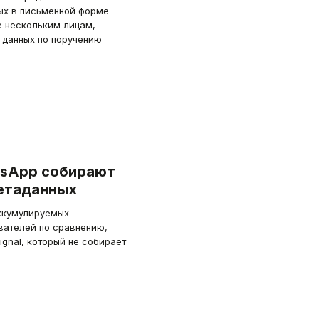
ых в письменной форме
е нескольким лицам,
данных по поручению
tsApp собирают
метаданных
ккумулируемых
вателей по сравнению,
nal, который не собирает