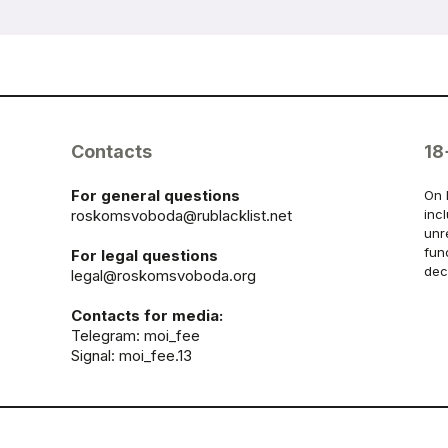
Contacts
18
For general questions
On 
roskomsvoboda@rublacklist.net
inc
unr
fun
For legal questions
dec
legal@roskomsvoboda.org
Contacts for media:
Telegram:
moi_fee
Signal: moi_fee.13