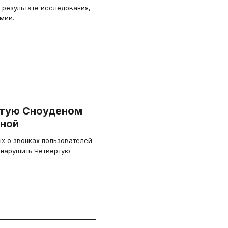
 результате исследования,
мии.
ытую Сноуденом
нной
х о звонках пользователей
нарушить Четвёртую