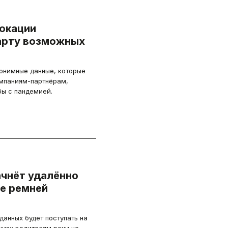
локации
арту возможных
нонимные данные, которые
мпаниям-партнёрам,
 с пандемией.
ачнёт удалённо
е ремней
анных будет поступать на