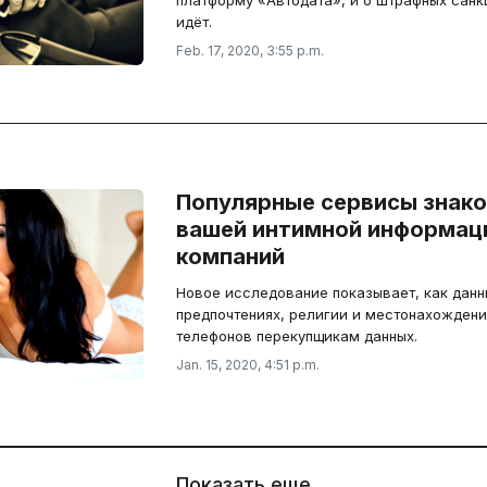
платформу «Автодата», и о штрафных санк
идёт.
Feb. 17, 2020, 3:55 p.m.
Популярные сервисы знак
вашей интимной информаци
компаний
Новое исследование показывает, как данн
предпочтениях, религии и местонахождени
телефонов перекупщикам данных.
Jan. 15, 2020, 4:51 p.m.
Показать еще