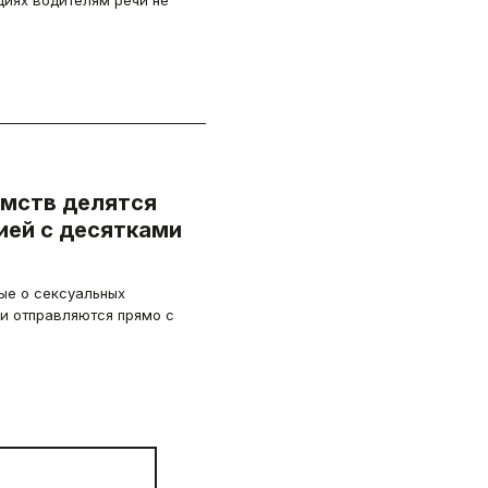
циях водителям речи не
омств делятся
ей с десятками
ые о сексуальных
и отправляются прямо с