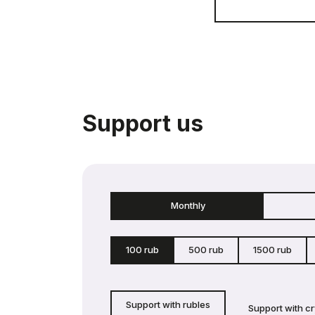
Support us
Monthly
100 rub
500 rub
1500 rub
Support with rubles
Support with c