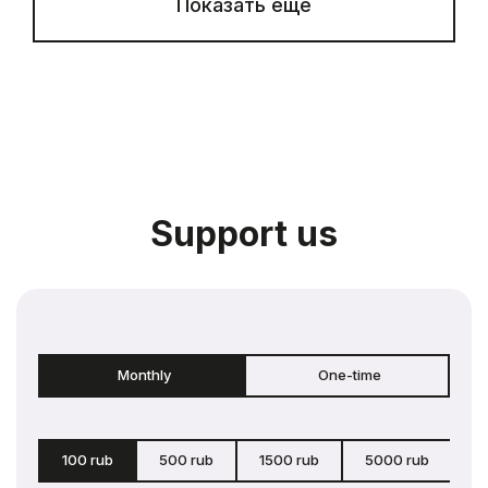
Показать еще
Support us
Monthly
One-time
100 rub
500 rub
1500 rub
5000 rub
c