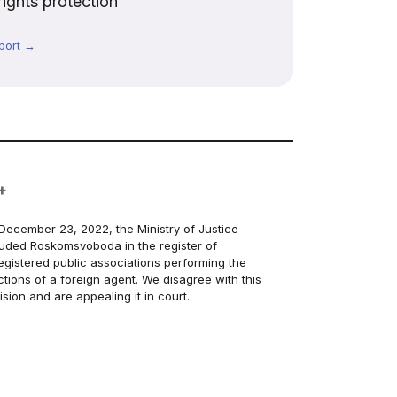
rights protection
port →
+
December 23, 2022, the Ministry of Justice
luded Roskomsvoboda in the register of
egistered public associations performing the
ctions of a foreign agent. We disagree with this
ision and are appealing it in court.