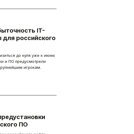
ыточность IT-
ы для российского
изиться до нуля уже к июню
ики и ПО предусмотрели
 крупнейшим игрокам.
предустановки
йского ПО