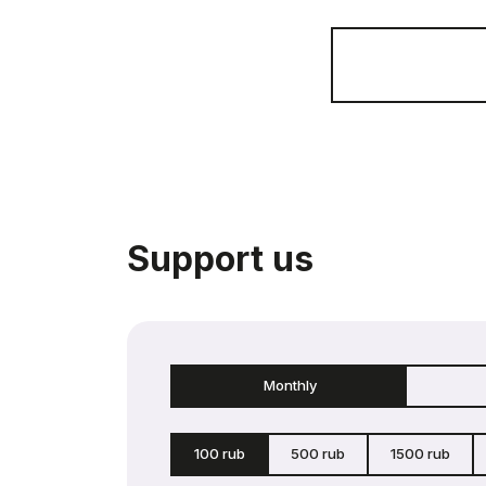
Support us
Monthly
100 rub
500 rub
1500 rub