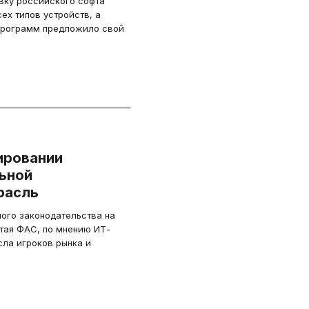
ку российского софта
ех типов устройств, а
программ предложило свой
лировании
ьной
расль
ого законодательства на
тая ФАС, по мнению ИТ-
сла игроков рынка и