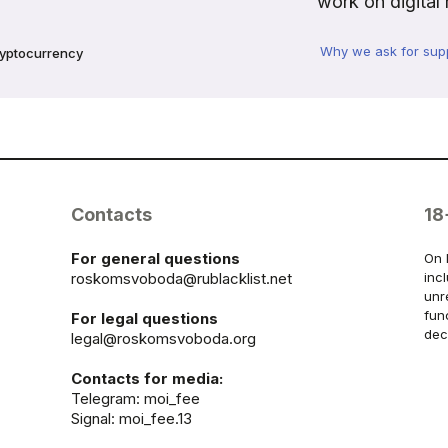
work on digital 
Why we ask for sup
ryptocurrency
Contacts
18
For general questions
On 
roskomsvoboda@rublacklist.net
inc
unr
fun
For legal questions
dec
legal@roskomsvoboda.org
Contacts for media:
Telegram:
moi_fee
Signal: moi_fee.13