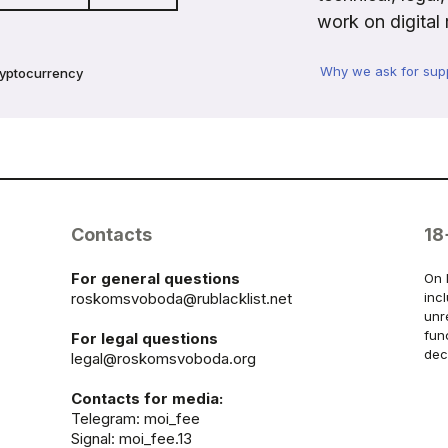
work on digital 
Why we ask for sup
ryptocurrency
Contacts
18
For general questions
On 
roskomsvoboda@rublacklist.net
inc
unr
fun
For legal questions
dec
legal@roskomsvoboda.org
Contacts for media:
Telegram:
moi_fee
Signal: moi_fee.13