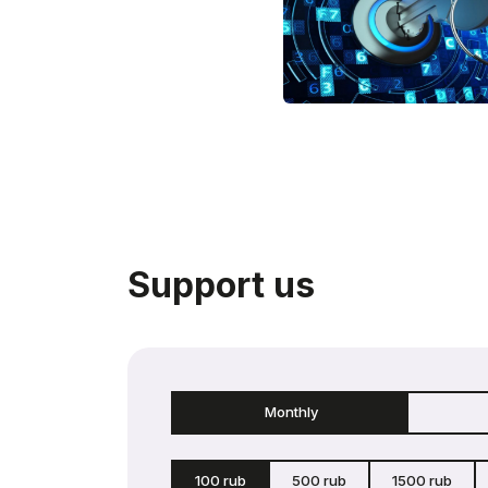
Support us
Monthly
100 rub
500 rub
1500 rub