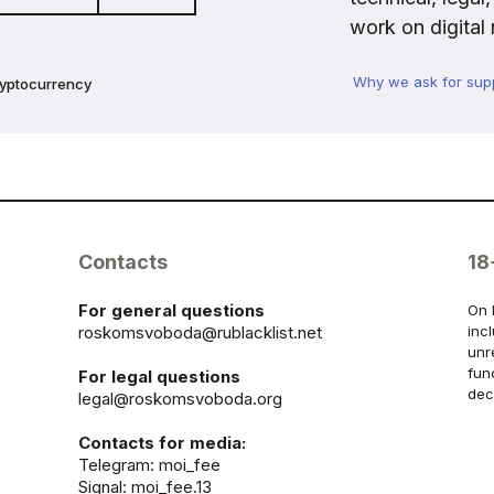
work on digital 
Why we ask for sup
ryptocurrency
Contacts
18
For general questions
On 
roskomsvoboda@rublacklist.net
inc
unr
fun
For legal questions
dec
legal@roskomsvoboda.org
Contacts for media:
Telegram:
moi_fee
Signal: moi_fee.13