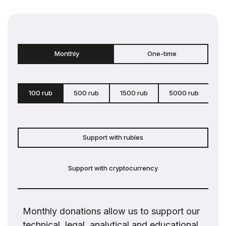
Monthly
One-time
100 rub
500 rub
1500 rub
5000 rub
c
Support with rubles
Support with cryptocurrency
Monthly donations allow us to support our
technical, legal, analytical and educational