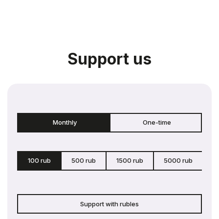
Support us
Monthly
One-time
100 rub
500 rub
1500 rub
5000 rub
c
Support with rubles