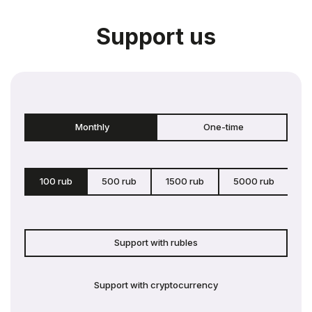
Support us
Monthly
One-time
100 rub
500 rub
1500 rub
5000 rub
c
Support with rubles
Support with cryptocurrency