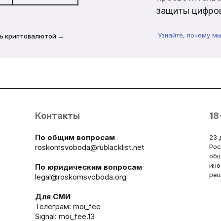
защиты цифров
Узнайте, почему м
ь криптовалютой →
Контакты
18
По общим вопросам
23 
roskomsvoboda@rublacklist.net
Рос
общ
ино
По юридическим вопросам
реш
legal@roskomsvoboda.org
Для СМИ
Телеграм:
moi_fee
Signal: moi_fee.13