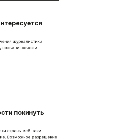
интересуется
учения журналистики
, назвали новости
.
ости покинуть
ти страны всё-таки
ние. Возможное разрешение