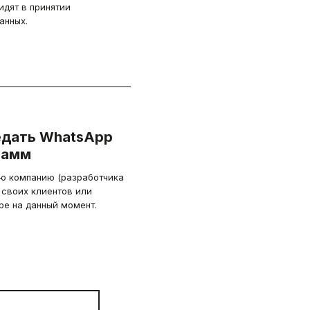
идят в принятии
анных.
едать WhatsApp
рамм
ую компанию (разработчика
 своих клиентов или
е на данный момент.