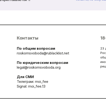
Контакты
18
По общим вопросам
23 
roskomsvoboda@rublacklist.net
Рос
общ
ино
По юридическим вопросам
реш
legal@roskomsvoboda.org
Для СМИ
Телеграм:
moi_fee
Signal: moi_fee.13