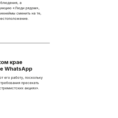
аблюдения, а
ункцию «Люди рядом»,
икнеймы сменить на те,
 местоположение.
ком крае
те WhatsApp
т его работу, поскольку
требования пресекать
стремистских акциях».