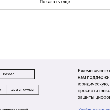
Показать еще
Ежемесячные 
Разово
нам поддержи
юридическую, 
р
другая сумма
просветительс
защиты цифров
Узнайте, почему м
ь криптовалютой →