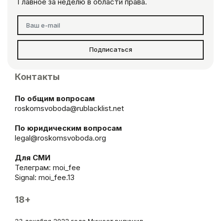
Главное за неделю в области права.
Подписаться
Контакты
По общим вопросам
roskomsvoboda@rublacklist.net
По юридическим вопросам
legal@roskomsvoboda.org
Для СМИ
Телеграм:
moi_fee
Signal: moi_fee.13
18+
23 декабря 2022 года Минюст включил