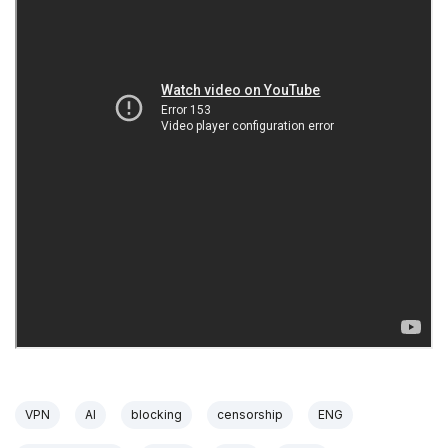
VPN
AI
blocking
censorship
ENG