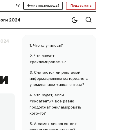
РУ
Нужна юр.помощь?
Поддержать
оги 2024
2024
1.
Что случилось?
2.
Что значит
«рекламировать»?
3.
Считаются ли рекламой
ли
информационные материалы с
упоминанием «иноагентов»?
4.
Что будет, если
,
«иноагенты» всё равно
продолжат рекламировать
кого-то?
5.
А самих «иноагентов»
рекламировать можно?