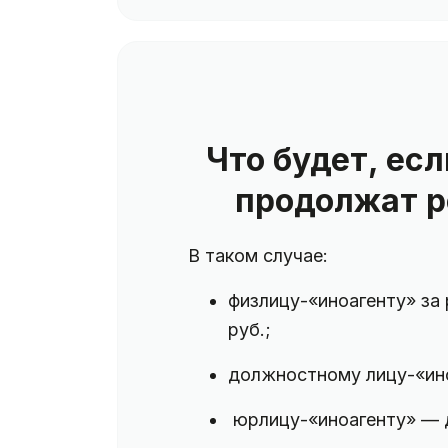
Что будет, ес
продолжат р
В таком случае:
физлицу-«иноагенту» за
руб.;
должностному лицу-«ино
юрлицу-«иноагенту» — д