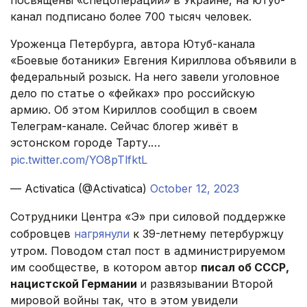
посвящены «спецоперации» в Украине, на ютуб-
канал подписано более 700 тысяч человек.
Уроженца Петербурга, автора Ютуб-канала
«Боевые ботаники» Евгения Кириллова объявили в
федеральный розыск. На него завели уголовное
дело по статье о «фейках» про российскую
армию. Об этом Кириллов сообщил в своем
Телеграм-канале. Сейчас блогер живёт в
эстонском городе Тарту.…
pic.twitter.com/YO8pTlfktL
— Activatica (@Activatica)
October 12, 2023
Сотрудники Центра «Э» при силовой поддержке
собровцев
нагрянули
к 39-летнему петербуржцу
утром. Поводом стал пост в администрируемом
им сообществе, в котором автор
писал об СССР,
нацистской Германии
и развязывании Второй
мировой войны так, что в этом увидели