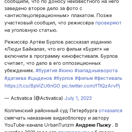
сообщили, что по доносу неизвестного на него
заведено второе дело за фото с
<антиспецоперационным> плакатом. Позже
участковый сообщил, что режиссёра
проверяют
на уголовную статью.
Режиссёр Артём Бурлов рассказал изданию
«Люди Байкала», что его фильм «Бурят» не
включили в программу кинофестиваля. Бурлов
считает, что дело в его оппозиционных
убеждениях.
#бурятия
#кино
#западныеворота
#дагаева
#цыденов
#бурлов
#фильм
#фестиваль
https://t.co/BpViZU6nGO
pic.twitter.com/fTtQzArvPj
— Activatica (@Activatica)
July 1, 2023
Колпинский районный суд Петербурга
отказался
смягчать наказание видеоблогеру и автору
YouTube-канала UrbanTurizm
Андрею Пыжу
. В