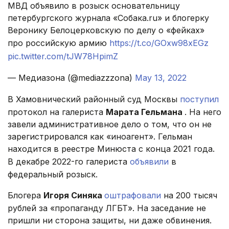
МВД объявило в розыск основательницу
петербургского журнала «Собака.ru» и блогерку
Веронику Белоцерковскую по делу о «фейках»
про российскую армию
https://t.co/GOxw98xEGz
pic.twitter.com/tJW78HpimZ
— Медиазона (@mediazzzona)
May 13, 2022
В Хамовнический районный суд Москвы
поступил
протокол на галериста
Марата Гельмана
. На него
завели административное дело о том, что он не
зарегистрировался как «иноагент». Гельман
находится в реестре Минюста с конца 2021 года.
В декабре 2022-го галериста
объявили
в
федеральный розыск.
Блогера
Игоря Синяка
оштрафовали
на 200 тысяч
рублей за «пропаганду ЛГБТ». На заседание не
пришли ни сторона защиты, ни даже обвинения.