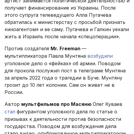
артист занимается политической деятельностью и
получает финансирование из Украины. После
этого супруга телеведущего Алла Пугачева
обратилась к министерству с просьбой признать
«иноагентом» и ее саму. Пугачева и Галкин уехали
жить в Израиль после начала «спецоперации».
Против создателя
Mr. Freeman
—
мультипликатора Павла Мунтяна
возбудили
уголовное дело о «фейках» об армии. Поводом
для прокола послужил пост в телеграме Мунтяна
за апрель 2022 года о трагедии в Буче. Мунтяну
грозит до 10 лет колонии. Сам он живет не в
России.
Автор
мультфильмов про Масяню
Олег Куваев
стал
фигурантом уголовного дела по статье о
призывах к деятельности против безопасности
государства. Поводом для возбуждения дела
стало видео, опубликованное мультипликатором