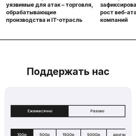
уязвимые для атак – торговля,
зафиксиров
обрабатывающие
рост веб-ат
производства и IT-отрасль
компаний
Поддержать нас
Ежемесячно
Разово
100р
500р
1500р
5000р
другая сум