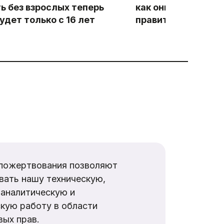
ь без взрослых теперь
как они выполняют
удет только с 16 лет
правительств по ц
пожертвования позволяют
вать нашу техническую,
аналитическую и
кую работу в области
ых прав.