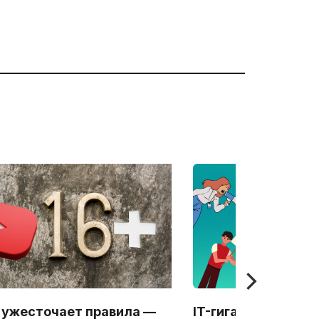
 ужесточает правила —
IT-гигантов призв