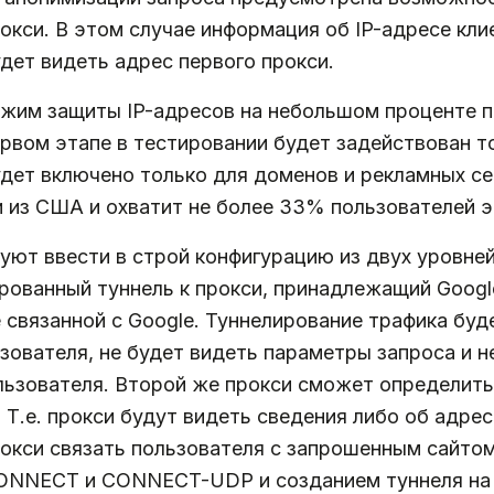
окси. В этом случае информация об IP-адресе кли
удет видеть адрес первого прокси.
ежим защиты IP-адресов на небольшом проценте п
первом этапе в тестировании будет задействован т
дет включено только для доменов и рекламных се
и из США и охватит не более 33% пользователей 
уют ввести в строй конфигурацию из двух уровней
рованный туннель к прокси, принадлежащий Google
 связанной с Google. Туннелирование трафика буде
ьзователя, не будет видеть параметры запроса и н
ьзователя. Второй же прокси сможет определить 
 Т.е. прокси будут видеть сведения либо об адре
прокси связать пользователя с запрошенным сайтом
CONNECT и CONNECT-UDP и созданием туннеля на 