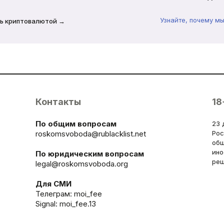
Узнайте, почему м
ь криптовалютой →
Контакты
18
По общим вопросам
23 
roskomsvoboda@rublacklist.net
Рос
общ
ино
По юридическим вопросам
реш
legal@roskomsvoboda.org
Для СМИ
Телеграм:
moi_fee
Signal: moi_fee.13