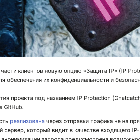
части клиентов новую опцию «Защита IP» (IP Prote
ля обеспечения их конфиденциальности и безопасн
ия проекта под названием IP Protection (Gnatcat
а GitHub.
ость
реализована
через отправки трафика не на пря
 сервер, который видит в качестве входящего IP-
я анонимизации запроса предусмотрена возможно