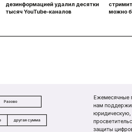
дезинформацией удалил десятки
стримит
тысяч YouTube-каналов
можно б
Ежемесячные 
Разово
нам поддержи
юридическую, 
р
другая сумма
просветительс
защиты цифров