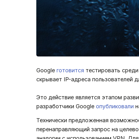
Google
готовится
тестировать среди 
скрывает IP-адреса пользователей д
Это действие является этапом развит
разработчики Google
опубликовали
н
Технически предложенная возможн
перенаправляющий запрос на целевой
аналогии с использованием VPN. Дл