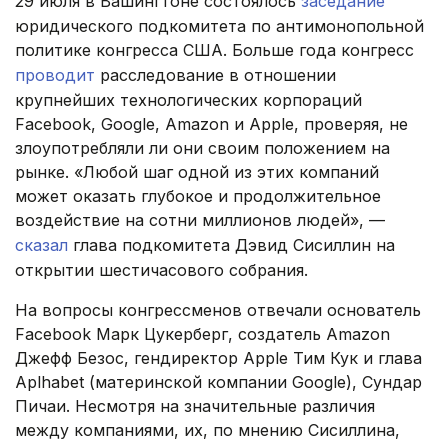
29 июля в Вашингтоне состоялось
заседание
юридического подкомитета по антимонопольной
политике конгресса США. Больше года конгресс
проводит
расследование в отношении
крупнейших технологических корпораций
Facebook, Google, Amazon и Apple, проверяя, не
злоупотребляли ли они своим положением на
рынке. «Любой шаг одной из этих компаний
может оказать глубокое и продолжительное
воздействие на сотни миллионов людей», —
сказал
глава подкомитета Дэвид Сисиллин на
открытии шестичасового собрания.
На вопросы конгрессменов отвечали основатель
Facebook Марк Цукерберг, создатель Amazon
Джефф Безос, гендиректор Apple Тим Кук и глава
Aplhabet (материнской компании Google), Сундар
Пичаи. Несмотря на значительные различия
между компаниями, их, по мнению Сисиллина,