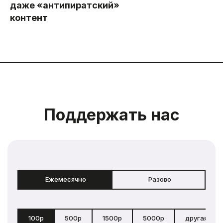
даже «антипиратский»
контент
Поддержать нас
Ежемесячно
Разово
100р
500р
1500р
5000р
другая сум