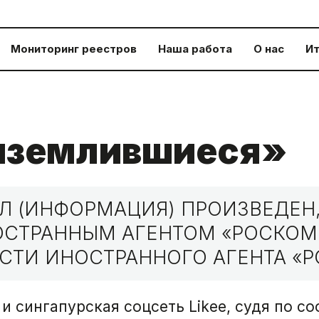
Мониторинг реестров
Наша работа
О нас
Ит
иземлившиеся»
 (ИНФОРМАЦИЯ) ПРОИЗВЕДЕН,
НОСТРАННЫМ АГЕНТОМ «РОСКО
СТИ ИНОСТРАННОГО АГЕНТА «Р
и сингапурская соцсеть Likee, судя по с