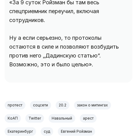
«За 9 суток Ройзман бы там весь
спецприемник переучил, включая
сотрудников.
Ну а если серьезно, то протоколы
остаются в силе и позволяют возбудить
против него „Дадинскую статью“.
Возможно, это и было целью».
протест
соцсети
20.2
закон о митингах
КоАП
Twitter
Навальный
арест
Екатеринбург
суд
Евгений Ройзман