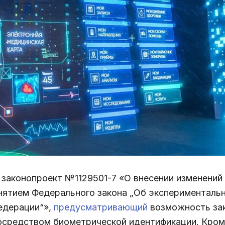
 законопроект №1129501-7 «О внесении изменений
инятием Федерального закона „Об эксперименталь
едерации“»,
предусматривающий
возможность зак
посредством биометрической идентификации. Кром