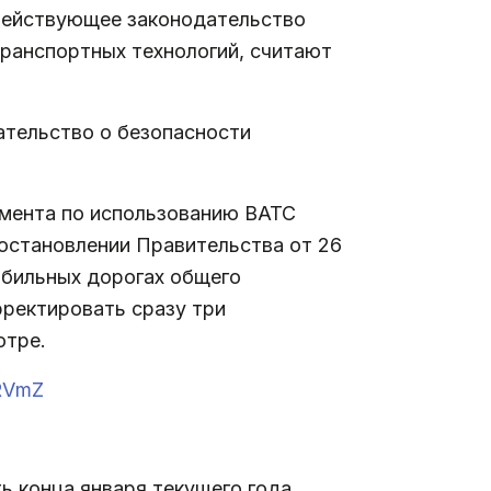
 Действующее законодательство
транспортных технологий, считают
ательство о безопасности
имента по использованию ВАТС
постановлении Правительства от 26
обильных дорогах общего
рректировать сразу три
отре.
NRVmZ
 конца января текущего года.