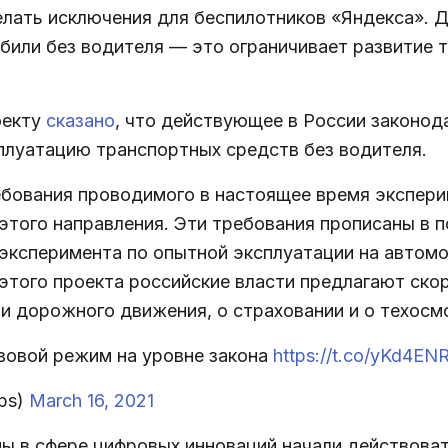
елать исключения для беспилотников «Яндекса».
били без водителя — это ограничивает развитие 
оекту
сказано
, что действующее в России законод
луатацию транспортных средств без водителя.
ребования проводимого в настоящее время экспер
этого направления. Эти требования прописаны в 
 эксперимента по опытной эксплуатации на автом
этого проекта российские власти предлагают ско
и дорожного движения, о страховании и о техосм
вовой режим на уровне закона
https://t.co/yKd4E
ps)
March 16, 2021
 в сфере цифровых инноваций начали действовать