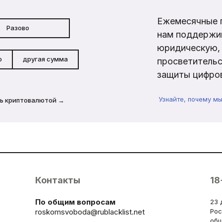
Ежемесячные 
Разово
нам поддержи
юридическую, 
р
другая сумма
просветительс
защиты цифров
Узнайте, почему м
ь криптовалютой →
Контакты
18
По общим вопросам
23 
roskomsvoboda@rublacklist.net
Рос
общ