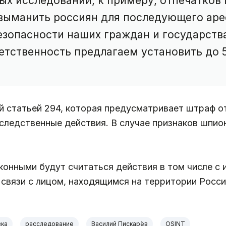
ых исследований, к примеру, отпечатков 
 выманить россиян для последующего арес
езопасности наших граждан и государств
етственность предлагаем установить до 
 статьей 294, которая предусматривает штраф от 
следственные действия. В случае признаков шпио
аконными будут считаться действия в том числе с
 связи с лицом, находящимся на территории Росс
вка
расследование
Василий Пискарёв
OSINT