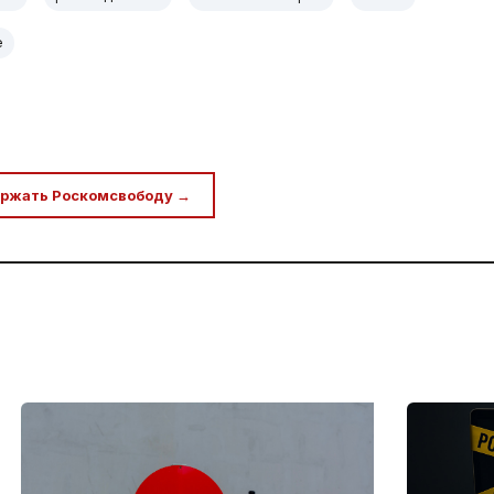
е
ржать Роскомсвободу →