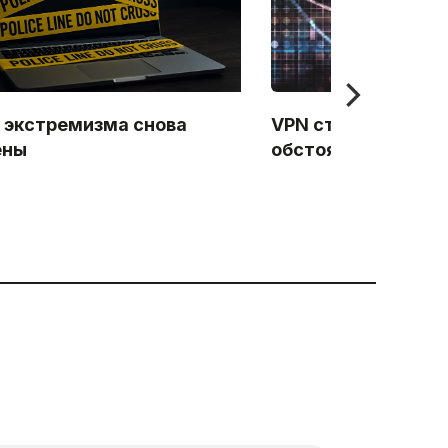
 экстремизма снова
VPN стал отягча
ены
обстоятельством