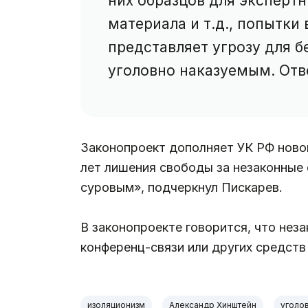
них образцов для экспертн
материала и т.д., попытки
представляет угрозу для б
уголовно наказуемым. Отв
Законопроект дополняет УК РФ новой
лет лишения свободы за незаконные 
суровым», подчеркнул Пискарев.
В законопроекте говорится, что нез
конференц-связи или других средств
изоляционизм
Александр Хинштейн
уголо