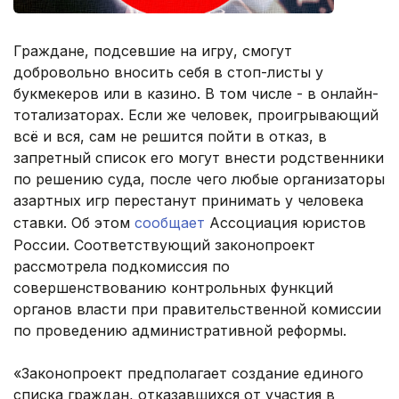
Граждане, подсевшие на игру, смогут
добровольно вносить себя в стоп-листы у
букмекеров или в казино. В том числе - в онлайн-
тотализаторах. Если же человек, проигрывающий
всё и вся, сам не решится пойти в отказ, в
запретный список его могут внести родственники
по решению суда, после чего любые организаторы
азартных игр перестанут принимать у человека
ставки. Об этом
сообщает
Ассоциация юристов
России. Соответствующий законопроект
рассмотрела подкомиссия по
совершенствованию контрольных функций
органов власти при правительственной комиссии
по проведению административной реформы.
«Законопроект предполагает создание единого
списка граждан, отказавшихся от участия в