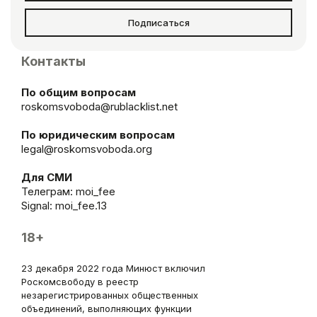
Подписаться
Контакты
По общим вопросам
roskomsvoboda@rublacklist.net
По юридическим вопросам
legal@roskomsvoboda.org
Для СМИ
Телеграм:
moi_fee
Signal: moi_fee.13
18+
23 декабря 2022 года Минюст включил
Роскомсвободу в реестр
незарегистрированных общественных
объединений, выполняющих функции