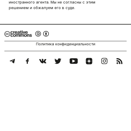
иностранного агента. Мы не согласны с этим
решением и обжалуем его в суде.
Политика конфиденциальности