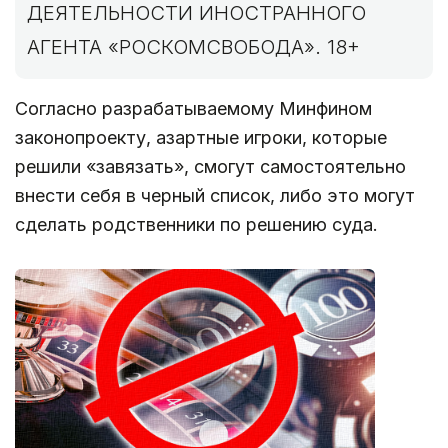
ДЕЯТЕЛЬНОСТИ ИНОСТРАННОГО
АГЕНТА «РОСКОМСВОБОДА». 18+
Согласно разрабатываемому Минфином
законопроекту, азартные игроки, которые
решили «завязать», смогут самостоятельно
внести себя в черный список, либо это могут
сделать родственники по решению суда.