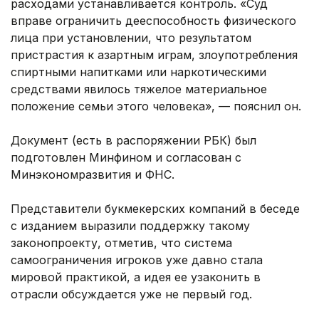
расходами устанавливается контроль. «Суд
вправе ограничить дееспособность физического
лица при установлении, что результатом
пристрастия к азартным играм, злоупотребления
спиртными напитками или наркотическими
средствами явилось тяжелое материальное
положение семьи этого человека», — пояснил он.
Документ (есть в распоряжении РБК) был
подготовлен Минфином и согласован с
Минэкономразвития и ФНС.
Представители букмекерских компаний в беседе
с изданием выразили поддержку такому
законопроекту, отметив, что система
самоограничения игроков уже давно стала
мировой практикой, а идея ее узаконить в
отрасли обсуждается уже не первый год.