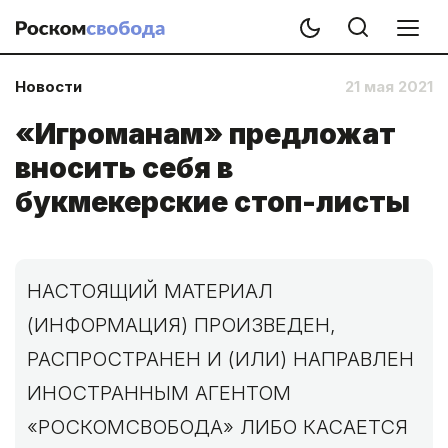
Новости
21 мая 2021
«Игроманам» предложат
вносить себя в
букмекерские стоп-листы
НАСТОЯЩИЙ МАТЕРИАЛ
(ИНФОРМАЦИЯ) ПРОИЗВЕДЕН,
РАСПРОСТРАНЕН И (ИЛИ) НАПРАВЛЕН
ИНОСТРАННЫМ АГЕНТОМ
«РОСКОМСВОБОДА» ЛИБО КАСАЕТСЯ