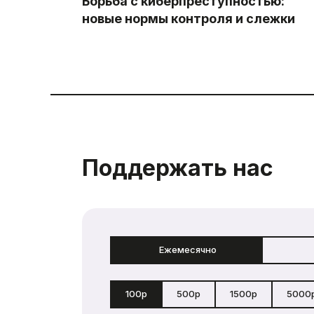
Борьба с киберпреступностью:
новые нормы контроля и слежки
Поддержать нас
Ежемесячно
100р
500р
1500р
5000