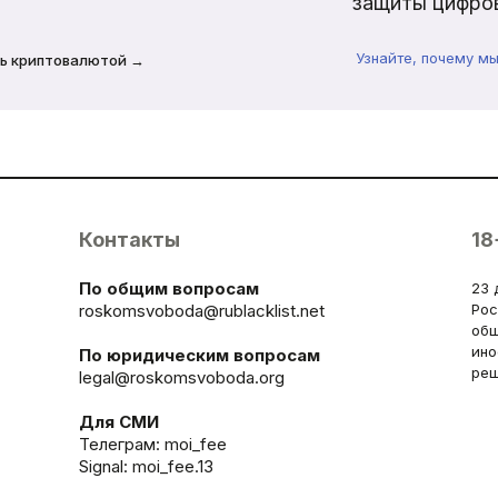
защиты цифров
Узнайте, почему м
ь криптовалютой →
Контакты
18
По общим вопросам
23 
roskomsvoboda@rublacklist.net
Рос
общ
ино
По юридическим вопросам
реш
legal@roskomsvoboda.org
Для СМИ
Телеграм:
moi_fee
Signal: moi_fee.13