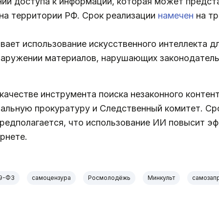
ии доступа к информации, которая может предста
 на территории РФ. Срок реализации
намечен
на тр
вает использование искусственного интеллекта дл
бнаружении материалов, нарушающих законодатель
качестве инструмента поиска незаконного контен
альную прокуратуру и Следственный комитет. Сро
Предполагается, что использование ИИ повысит э
рнете.
9-ФЗ
самоцензура
Росмолодёжь
Минкульт
самозап