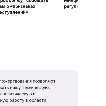
ров обяжут сообщать
Минцифры разраб
ам о «признаках
регулирования ИИ 
еступлений»
пожертвования позволяют
вать нашу техническую,
аналитическую и
кую работу в области