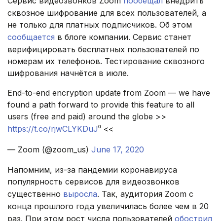
Сервис видеозвонков Zoom
пообещал
внедрить
сквозное шифрование для всех пользователей, а
не только для платных подписчиков. Об этом
сообщается
в блоге компании. Сервис станет
верифицировать бесплатных пользователей по
номерам их телефонов. Тестирование сквозного
шифрования начнётся в июле.
End-to-end encryption update from Zoom — we have
found a path forward to provide this feature to all
users (free and paid) around the globe >>
https://t.co/rjwCLYKDuJ
⁰ <<
— Zoom (@zoom_us)
June 17, 2020
Напомним, из-за пандемии коронавируса
популярность сервисов для видеозвонков
существенно
выросла
. Так, аудитория Zoom с
конца прошлого года увеличилась более чем в 20
раз. При этом рост числа пользователей
обострил