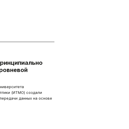
принципиально
уровневой
университета
оптики (ИТМО) создали
 передачи данных на основе