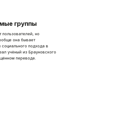
имые группы
 пользователей, но
вообще она бывает
и социального подхода в
л учёный из Брауновского
щённом переводе.