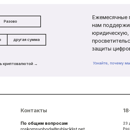
Ежемесячные 
Разово
нам поддержи
юридическую, 
р
другая сумма
просветительс
защиты цифров
Узнайте, почему м
ь криптовалютой →
Контакты
18
По общим вопросам
23 
roskomsvoboda@rublacklist.net
Рос