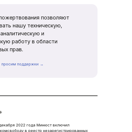
пожертвования позволяют
вать нашу техническую,
аналитическую и
кую работу в области
ых прав.
ы просим поддержки →
+
декабря 2022 года Минюст включил
комсвободу в реестр незарегистрированных