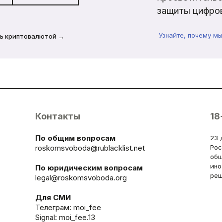
защиты цифров
Узнайте, почему м
ь криптовалютой →
Контакты
18
По общим вопросам
23 
roskomsvoboda@rublacklist.net
Рос
общ
ино
По юридическим вопросам
реш
legal@roskomsvoboda.org
Для СМИ
Телеграм:
moi_fee
Signal: moi_fee.13