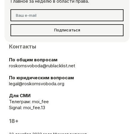
Главное за неделю в области права.
Подписаться
Контакты
По общим вопросам
roskomsvoboda@rublacklist.net
По юридическим вопросам
legal@roskomsvoboda.org
Для СМИ
Телеграм:
moi_fee
Signal: moi_fee.13
18+
23 декабря 2022 года Минюст включил