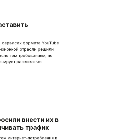
аставить
на сервисах формата YouTube
изионной отрасли решили
асно тем требованиям, по
анирует развиваться
осили внести их в
ичивать трафик
ом интернет-потребления в