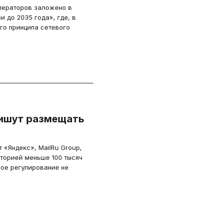
ператоров заложено в
 до 2035 года», где, в
го принципа сетевого
ишут размещать
 «Яндекс», MailRu Group,
иторией меньше 100 тысяч
вое регулирование не