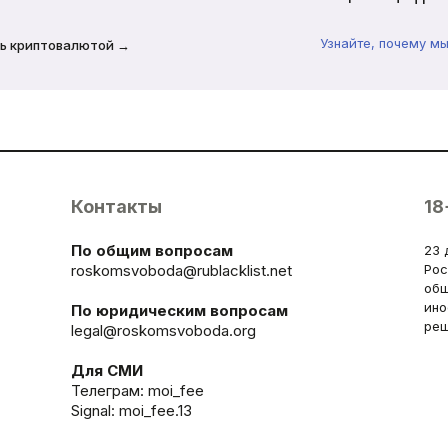
Узнайте, почему м
ь криптовалютой →
Контакты
18
По общим вопросам
23 
roskomsvoboda@rublacklist.net
Рос
общ
ино
По юридическим вопросам
реш
legal@roskomsvoboda.org
Для СМИ
Телеграм:
moi_fee
Signal: moi_fee.13