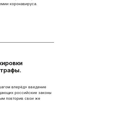
емии коронавируса.
кировки
трафы.
агом вперёд» введение
дающих российские законы
мым повторив свои же