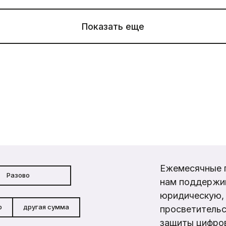
Показать еще
Ежемесячные 
Разово
нам поддержи
юридическую, 
р
другая сумма
просветительс
защиты цифров