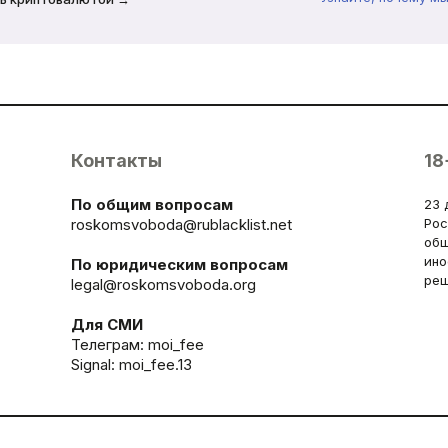
Контакты
18
По общим вопросам
23 
roskomsvoboda@rublacklist.net
Рос
общ
ино
По юридическим вопросам
реш
legal@roskomsvoboda.org
Для СМИ
Телеграм:
moi_fee
Signal: moi_fee.13