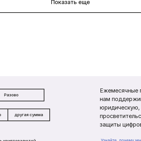
Показать еще
Ежемесячные 
Разово
нам поддержи
юридическую, 
р
другая сумма
просветительс
защиты цифров
Узнайте, почему м
ь криптовалютой →