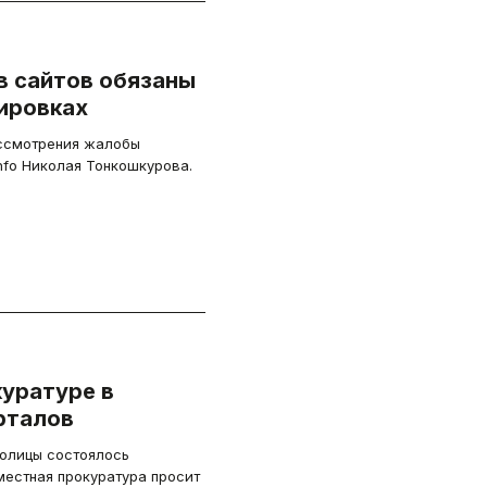
в сайтов обязаны
кировках
ассмотрения жалобы
Info Николая Тонкошкурова.
куратуре в
рталов
толицы состоялось
местная прокуратура просит