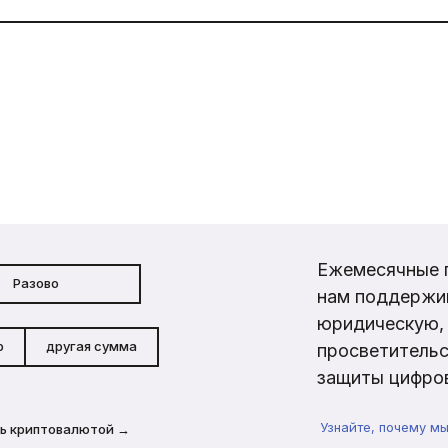
Ежемесячные 
Разово
нам поддержи
юридическую, 
р
другая сумма
просветительс
защиты цифров
Узнайте, почему м
ь криптовалютой →