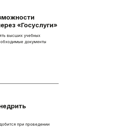
зможности
через «Госуслуги»
ять высших учебных
необходимые документы
недрить
добится при проведении