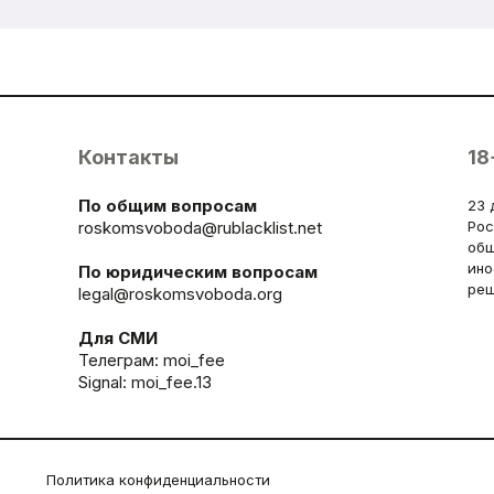
Контакты
18
По общим вопросам
23 
roskomsvoboda@rublacklist.net
Рос
общ
ино
По юридическим вопросам
реш
legal@roskomsvoboda.org
Для СМИ
Телеграм:
moi_fee
Signal: moi_fee.13
Политика конфиденциальности