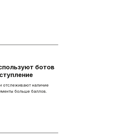
спользуют ботов
оступление
ни отслеживают наличие
ументы больше баллов.