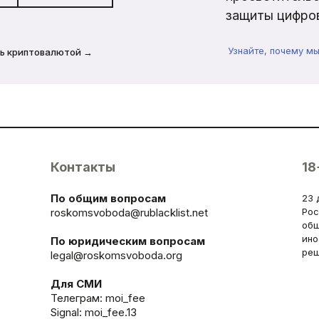
защиты цифров
Узнайте, почему м
ь криптовалютой →
Контакты
18
По общим вопросам
23 
roskomsvoboda@rublacklist.net
Рос
общ
ино
По юридическим вопросам
реш
legal@roskomsvoboda.org
Для СМИ
Телеграм:
moi_fee
Signal: moi_fee.13