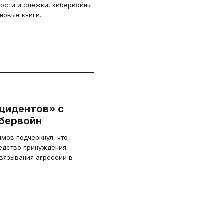
ости и слежки, кибервойны
новые книги.
нцидентов» с
бервойн
мов подчеркнул, что
едство принуждения
звязывания агрессии в