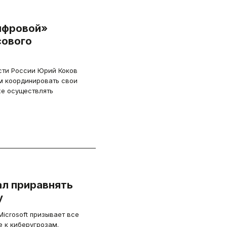
ифровой»
сового
ти России Юрий Коков
ам координировать свои
же осуществлять
ал приравнять
у
Microsoft призывает все
е к киберугрозам.