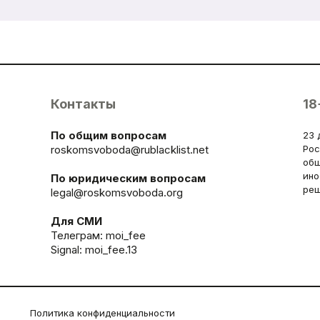
Контакты
18
По общим вопросам
23 
roskomsvoboda@rublacklist.net
Рос
общ
ино
По юридическим вопросам
реш
legal@roskomsvoboda.org
Для СМИ
Телеграм:
moi_fee
Signal: moi_fee.13
Политика конфиденциальности