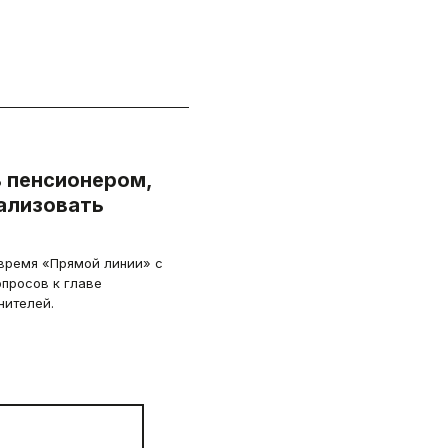
 пенсионером,
ализовать
время «Прямой линии» с
опросов к главе
нителей.