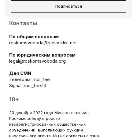
Подписаться
Контакты
По общим вопросам
roskomsvoboda@rublacklist.net
По юридическим вопросам
legal@roskomsvoboda.org
Для СМИ
Телеграм:
moi_fee
Signal: moi_fee.13
18+
23 декабря 2022 года Минюст включил
Роскомсвободу в реестр
незарегистрированных общественных
объединений, выполняющих функции
иностранного агента. Мы не согласны с этим